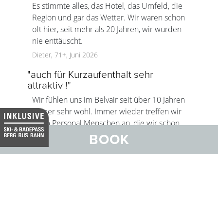
Es stimmte alles, das Hotel, das Umfeld, die
Region und gar das Wetter. Wir waren schon
oft hier, seit mehr als 20 Jahren, wir wurden
nie enttäuscht.
Dieter, 71+, Juni 2026
"
auch für Kurzaufenthalt sehr
attraktiv !
"
Wir fühlen uns im Belvair seit über 10 Jahren
immer sehr wohl. Immer wieder treffen wir
beim Personal Menschen an, die wir schon
kennen. Das 'heimelet eim' immer wieder an.
BOOK
Danke vielmals.
Emil und Monika, 71+, Juni 2026
Jetzt bewerten