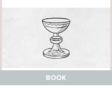
Alle Mitarbeitenden bringen ihre besonderen Fähigkeiten
BOOK
und Talente ein. Wir gestalten Arbeit bereichernd, alle
können dazulernen und profitieren. In unserer
Hotelfamilie hat jede/r Entwicklungsmöglichkeiten.