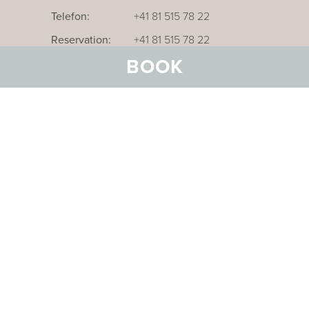
Telefon:
+41 81 515 78 22
Reservation:
+41 81 515 78 22
BOOK
Unser Businesshotel im Thurgau