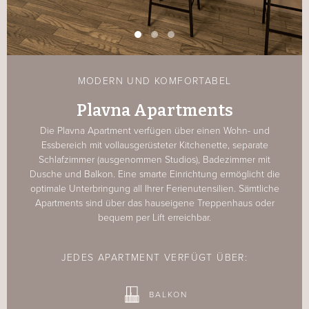
MODERN UND KOMFORTABEL
Plavna Apartments
Die Plavna Apartment verfügen über einen Wohn- und
Essbereich mit vollausgerüsteter Kitchenette, separate
Schlafzimmer (ausgenommen Studios), Badezimmer mit
Dusche und Balkon. Eine smarte Einrichtung ermöglicht die
optimale Unterbringung all Ihrer Ferienutensilien. Sämtliche
Apartments sind über das hauseigene Treppenhaus oder
bequem per Lift erreichbar.
JEDES APARTMENT VERFÜGT ÜBER:
BALKON