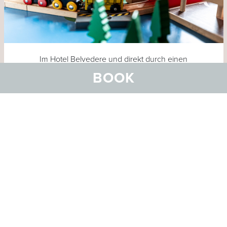
Im Hotel Belvedere und direkt durch einen
Verbindungsgang mit dem Plavna verbunden erwartet
BOOK
unsere kleinen Gäste bis zur Eröffnung des Plavna ein
komplett neu gebautes Kinderland auf über 150 m2.
Räume zum Spielen und Basteln, einen grossen
Wintergarten und ein separater Billardraum lassen
Kinderaugen strahlen. In unserem Kinderland bieten wir
auch Zeiten mit Kinderbetreuung an.
MEHR ERFAHREN