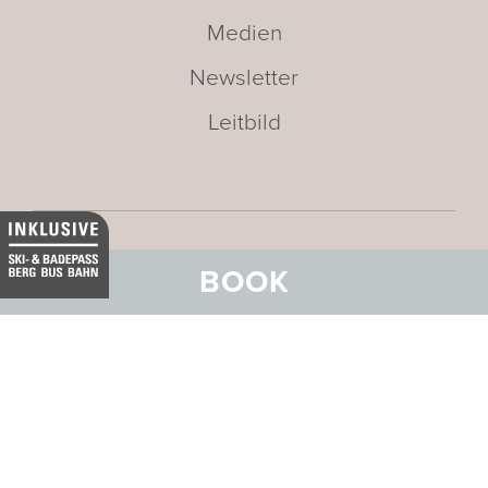
Medien
Newsletter
Leitbild
BOOK
Adresse:
BELVEDERE HOTEL
FAMILIE
Stradun 330
CH-7550 Scuol
E-Mail:
info@belvedere-scuol.ch
Telefon:
+41 81 861 06 06