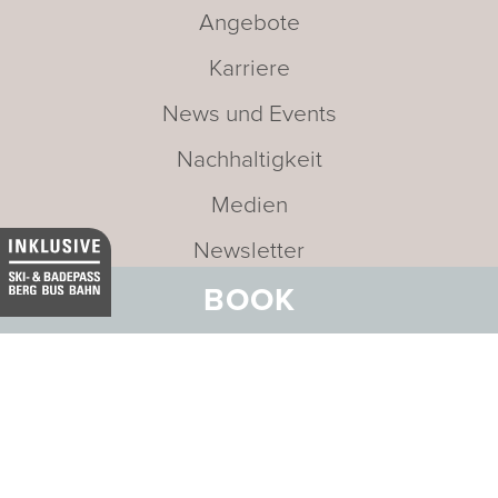
Angebote
Karriere
News und Events
Nachhaltigkeit
Medien
Newsletter
BOOK
Leitbild
Adresse:
BELVEDERE HOTEL
FAMILIE