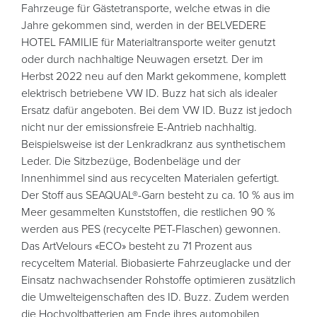
Fahrzeuge für Gästetransporte, welche etwas in die
Jahre gekommen sind, werden in der BELVEDERE
HOTEL FAMILIE für Materialtransporte weiter genutzt
oder durch nachhaltige Neuwagen ersetzt. Der im
Herbst 2022 neu auf den Markt gekommene, komplett
elektrisch betriebene VW ID. Buzz hat sich als idealer
Ersatz dafür angeboten. Bei dem VW ID. Buzz ist jedoch
nicht nur der emissionsfreie E-Antrieb nachhaltig.
Beispielsweise ist der Lenkradkranz aus synthetischem
Leder. Die Sitzbezüge, Bodenbeläge und der
Innenhimmel sind aus recycelten Materialen gefertigt.
Der Stoff aus SEAQUAL®-Garn besteht zu ca. 10 % aus im
Meer gesammelten Kunststoffen, die restlichen 90 %
werden aus PES (recycelte PET-Flaschen) gewonnen.
Das ArtVelours «ECO» besteht zu 71 Prozent aus
recyceltem Material. Biobasierte Fahrzeuglacke und der
Einsatz nachwachsender Rohstoffe optimieren zusätzlich
die Umwelteigenschaften des ID. Buzz. Zudem werden
die Hochvoltbatterien am Ende ihres automobilen