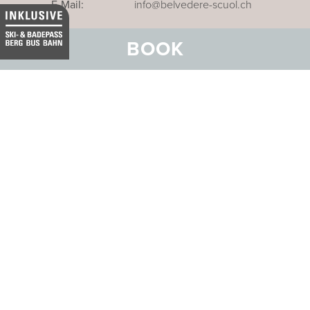
E-Mail:
info@belvedere-scuol.ch
Telefon:
+41 81 861 06 06
BOOK
Reservation:
+41 81 861 06 20
Unser Businesshotel im Thurgau